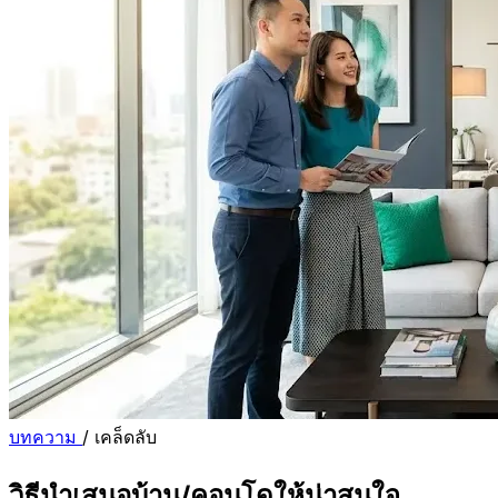
บทความ
/
เคล็ดลับ
วิธีนำเสนอบ้าน/คอนโดให้น่าสนใจ