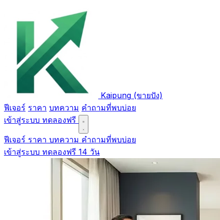
Kaipung
(ขายปัง)
ฟีเจอร์
ราคา
บทความ
คำถามที่พบบ่อย
เข้าสู่ระบบ
ทดลองฟรี
ฟีเจอร์
ราคา
บทความ
คำถามที่พบบ่อย
เข้าสู่ระบบ
ทดลองฟรี 14 วัน