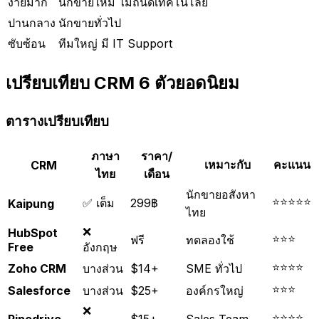
ง่ายมาก
นักขายใหม่ ไม่ถนัดเทคโนโลยี
ปานกลาง
นักขายทั่วไป
ซับซ้อน
ทีมใหญ่ มี IT Support
เปรียบเทียบ CRM 6 ตัวยอดนิยม
ตารางเปรียบเทียบ
ภาษา
ราคา/
เหมาะกับ
คะแนน
CRM
ไทย
เดือน
นักขายอสังหา
⭐⭐⭐⭐⭐
✅ เต็ม
299฿
Kaipung
ไทย
❌
HubSpot
⭐⭐⭐
ฟรี
ทดลองใช้
Free
อังกฤษ
⭐⭐⭐⭐
Zoho CRM
บางส่วน
$14+
SME ทั่วไป
⭐⭐⭐
Salesforce
บางส่วน
$25+
องค์กรใหญ่
❌
⭐⭐⭐⭐
Pipedrive
$15+
Sales Team