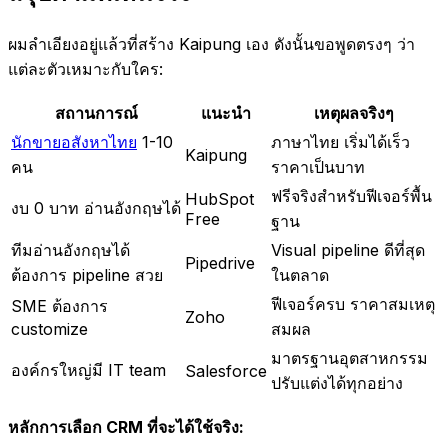
ผมลำเอียงอยู่แล้วที่สร้าง Kaipung เอง ดังนั้นขอพูดตรงๆ ว่า
แต่ละตัวเหมาะกับใคร:
สถานการณ์
แนะนำ
เหตุผลจริงๆ
นักขายอสังหาไทย
1-10
ภาษาไทย เริ่มได้เร็ว
Kaipung
คน
ราคาเป็นบาท
ฟรีจริงสำหรับฟีเจอร์พื้น
HubSpot
งบ 0 บาท อ่านอังกฤษได้
Free
ฐาน
ทีมอ่านอังกฤษได้
Visual pipeline ดีที่สุด
Pipedrive
ต้องการ pipeline สวย
ในตลาด
ฟีเจอร์ครบ ราคาสมเหตุ
SME ต้องการ
Zoho
customize
สมผล
มาตรฐานอุตสาหกรรม
องค์กรใหญ่มี IT team
Salesforce
ปรับแต่งได้ทุกอย่าง
หลักการเลือก CRM ที่จะได้ใช้จริง: