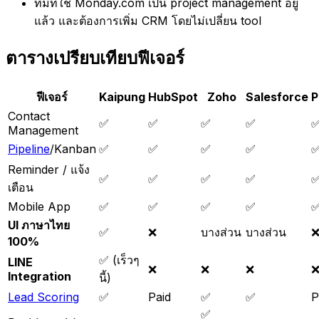
ทีมที่ใช้ Monday.com เป็น project management อยู่
แล้ว และต้องการเพิ่ม CRM โดยไม่เปลี่ยน tool
ตารางเปรียบเทียบฟีเจอร์
ฟีเจอร์
Kaipung
HubSpot
Zoho
Salesforce
P
Contact
✅
✅
✅
✅
Management
Pipeline
/Kanban
✅
✅
✅
✅
✅
Reminder / แจ้ง
✅
✅
✅
✅
เตือน
Mobile App
✅
✅
✅
✅
UI ภาษาไทย
✅
❌
บางส่วน
บางส่วน
100%
✅ (เร็วๆ
LINE
❌
❌
❌
Integration
นี้)
Lead Scoring
✅
Paid
✅
✅
P
✅