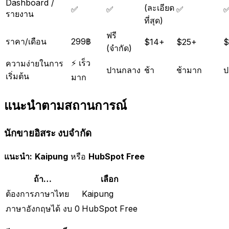
Dashboard /
(ละเอียด
✅
✅
✅
รายงาน
ที่สุด)
ฟรี
ราคา/เดือน
299฿
$14+
$25+
$
(จำกัด)
⚡ เร็ว
ความง่ายในการ
ปานกลาง
ช้า
ช้ามาก
ป
เริ่มต้น
มาก
แนะนำตามสถานการณ์
นักขายอิสระ งบจำกัด
แนะนำ:
Kaipung
หรือ
HubSpot Free
ถ้า…
เลือก
ต้องการภาษาไทย
Kaipung
ภาษาอังกฤษได้ งบ 0
HubSpot Free